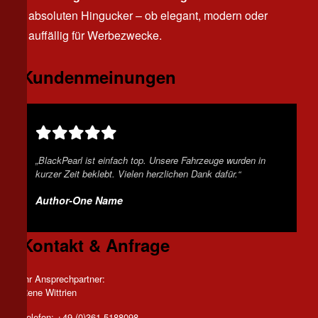
absoluten Hingucker – ob elegant, modern oder
auffällig für Werbezwecke.
Kundenmeinungen
„BlackPearl ist einfach top. Unsere Fahrzeuge wurden in
„BlackPearl ist einfach Spitze. Unsere Fahrzeuge wurden in
kurzer Zeit beklebt. Vielen herzlichen Dank dafür.“
kurzer Zeit beklebt. Vielen herzlichen Dank dafür.“
Author-One Name
Author-Two Name
Kontakt & Anfrage
Ihr Ansprechpartner:
Rene Wittrien
Telefon: +49 (0)361 5188098