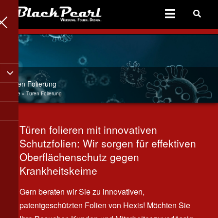
Close
Menu
Türen Folierung
Home
»
Türen Folierung
Türen folieren mit innovativen
Schutzfolien: Wir sorgen für effektiven
Oberflächenschutz gegen
Krankheitskeime
Gern beraten wir Sie zu innovativen,
patentgeschützten Folien von Hexis! Möchten Sie